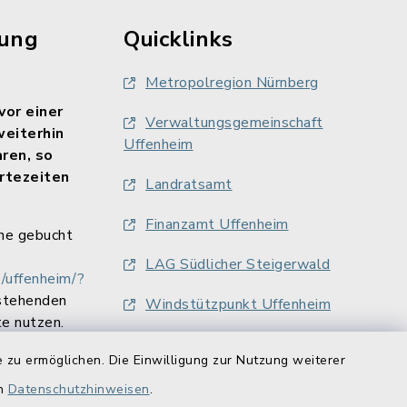
rung
Quicklinks
Metropolregion Nürnberg
vor einer
Verwaltungsgemeinschaft
weiterhin
Uffenheim
aren, so
rtezeiten
Landratsamt
Finanzamt Uffenheim
ne gebucht
LAG Südlicher Steigerwald
/uffenheim/?
stehenden
Windstützpunkt Uffenheim
e nutzen.
 zu ermöglichen. Die Einwilligung zur Nutzung weiterer
en
Datenschutzhinweisen
.