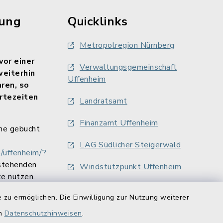
rung
Quicklinks
Metropolregion Nürnberg
vor einer
Verwaltungsgemeinschaft
weiterhin
Uffenheim
aren, so
rtezeiten
Landratsamt
Finanzamt Uffenheim
ne gebucht
LAG Südlicher Steigerwald
/uffenheim/?
stehenden
Windstützpunkt Uffenheim
e nutzen.
 zu ermöglichen. Die Einwilligung zur Nutzung weiterer
en
Datenschutzhinweisen
.