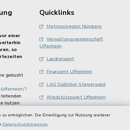
rung
Quicklinks
Metropolregion Nürnberg
vor einer
Verwaltungsgemeinschaft
weiterhin
Uffenheim
aren, so
rtezeiten
Landratsamt
Finanzamt Uffenheim
ne gebucht
LAG Südlicher Steigerwald
/uffenheim/?
stehenden
Windstützpunkt Uffenheim
e nutzen.
 zu ermöglichen. Die Einwilligung zur Nutzung weiterer
en
Datenschutzhinweisen
.