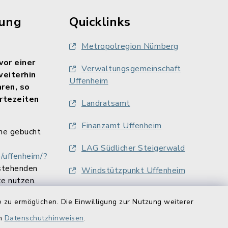
rung
Quicklinks
Metropolregion Nürnberg
vor einer
Verwaltungsgemeinschaft
weiterhin
Uffenheim
aren, so
rtezeiten
Landratsamt
Finanzamt Uffenheim
ne gebucht
LAG Südlicher Steigerwald
/uffenheim/?
stehenden
Windstützpunkt Uffenheim
e nutzen.
 zu ermöglichen. Die Einwilligung zur Nutzung weiterer
en
Datenschutzhinweisen
.