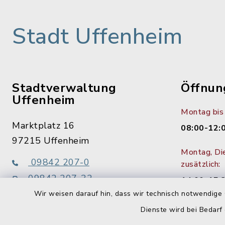
Stadt Uffenheim
Stadtverwaltung
Öffnun
Uffenheim
Montag bis 
Marktplatz 16
08:00-12:
97215 Uffenheim
Montag, Di
09842 207-0
zusätzlich:
09842 207-32
14:00-15:
info@uffenheim.de
Wir weisen darauf hin, dass wir technisch notwendige 
1. Donners
Dienste wird bei Bedarf
bis 18:00 