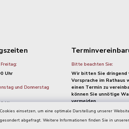
gszeiten
Terminvereinba
Freitag:
Bitte beachten Sie:
00 Uhr
Wir bitten Sie dringend 
Vorsprache im Rathaus 
enstag und Donnerstag
einen Termin zu vereinb
können Sie unnötige Wa
vermeiden.
30 Uhr
Cookies einsetzen, um eine optimale Darstellung unserer Website
Diese können bequem onli
tag im Monat:
werden: Einfach den Link
 gesondert abgefragt. Weitere Informationen finden Sie in unser
Uhr
https://www.terminland.de