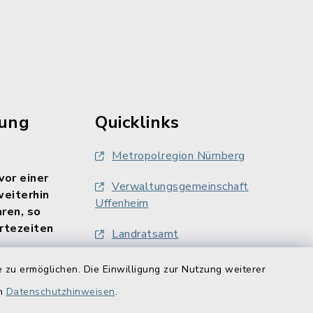
rung
Quicklinks
Metropolregion Nürnberg
vor einer
Verwaltungsgemeinschaft
weiterhin
Uffenheim
aren, so
rtezeiten
Landratsamt
Finanzamt Uffenheim
 zu ermöglichen. Die Einwilligung zur Nutzung weiterer
ne gebucht
en
Datenschutzhinweisen
.
LAG Südlicher Steigerwald
/uffenheim/?