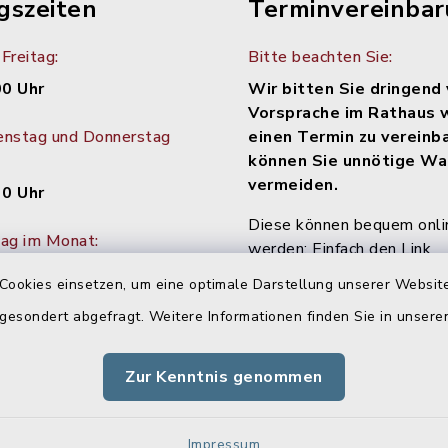
gszeiten
Terminvereinba
Freitag:
Bitte beachten Sie:
00 Uhr
Wir bitten Sie dringend 
Vorsprache im Rathaus 
enstag und Donnerstag
einen Termin zu vereinb
können Sie unnötige Wa
vermeiden.
30 Uhr
Diese können bequem onli
tag im Monat:
werden: Einfach den Link
Uhr
https://www.terminland.de
Cookies einsetzen, um eine optimale Darstellung unserer Website
m=38075
oder den unten
 gesondert abgefragt. Weitere Informationen finden Sie in unser
QR-Code am Ende der Seit
Zur Kenntnis genommen
Impressum