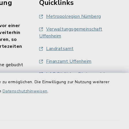
rung
Quicklinks
Metropolregion Nürnberg
vor einer
Verwaltungsgemeinschaft
weiterhin
Uffenheim
aren, so
rtezeiten
Landratsamt
Finanzamt Uffenheim
ne gebucht
LAG Südlicher Steigerwald
/uffenheim/?
 zu ermöglichen. Die Einwilligung zur Nutzung weiterer
stehenden
Windstützpunkt Uffenheim
en
Datenschutzhinweisen
.
e nutzen.