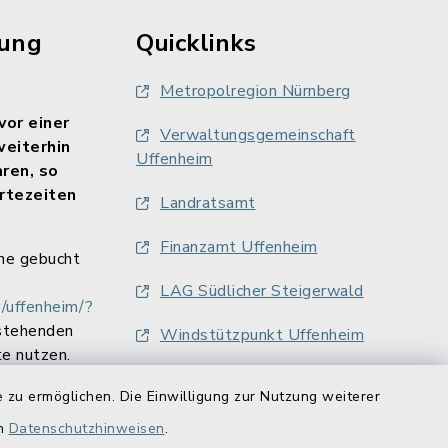
rung
Quicklinks
Metropolregion Nürnberg
vor einer
Verwaltungsgemeinschaft
weiterhin
Uffenheim
aren, so
rtezeiten
Landratsamt
Finanzamt Uffenheim
ne gebucht
LAG Südlicher Steigerwald
/uffenheim/?
stehenden
Windstützpunkt Uffenheim
e nutzen.
 zu ermöglichen. Die Einwilligung zur Nutzung weiterer
en
Datenschutzhinweisen
.