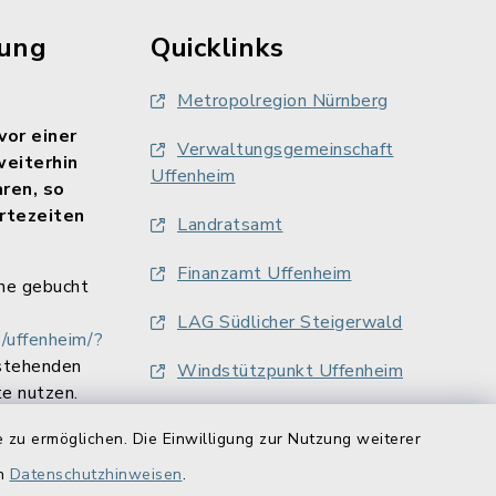
rung
Quicklinks
Metropolregion Nürnberg
vor einer
Verwaltungsgemeinschaft
weiterhin
Uffenheim
aren, so
rtezeiten
Landratsamt
Finanzamt Uffenheim
ne gebucht
LAG Südlicher Steigerwald
/uffenheim/?
stehenden
Windstützpunkt Uffenheim
e nutzen.
 zu ermöglichen. Die Einwilligung zur Nutzung weiterer
en
Datenschutzhinweisen
.