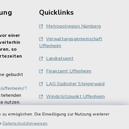
rung
Quicklinks
Metropolregion Nürnberg
vor einer
Verwaltungsgemeinschaft
weiterhin
Uffenheim
aren, so
rtezeiten
Landratsamt
Finanzamt Uffenheim
ne gebucht
LAG Südlicher Steigerwald
/uffenheim/?
stehenden
Windstützpunkt Uffenheim
e nutzen.
 zu ermöglichen. Die Einwilligung zur Nutzung weiterer
en
Datenschutzhinweisen
.