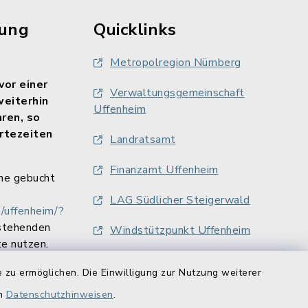
rung
Quicklinks
Metropolregion Nürnberg
vor einer
Verwaltungsgemeinschaft
weiterhin
Uffenheim
aren, so
rtezeiten
Landratsamt
Finanzamt Uffenheim
ne gebucht
LAG Südlicher Steigerwald
/uffenheim/?
stehenden
Windstützpunkt Uffenheim
e nutzen.
 zu ermöglichen. Die Einwilligung zur Nutzung weiterer
en
Datenschutzhinweisen
.