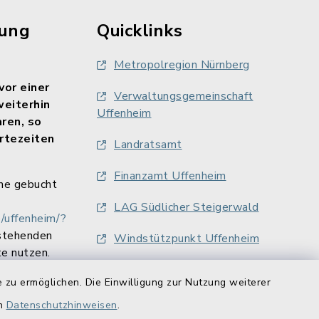
rung
Quicklinks
Metropolregion Nürnberg
vor einer
Verwaltungsgemeinschaft
weiterhin
Uffenheim
aren, so
rtezeiten
Landratsamt
Finanzamt Uffenheim
ne gebucht
LAG Südlicher Steigerwald
/uffenheim/?
stehenden
Windstützpunkt Uffenheim
e nutzen.
 zu ermöglichen. Die Einwilligung zur Nutzung weiterer
en
Datenschutzhinweisen
.