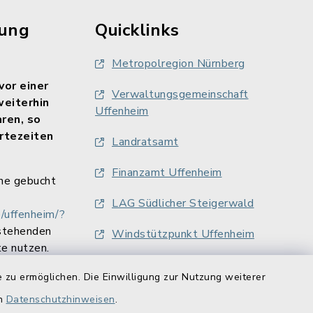
rung
Quicklinks
Metropolregion Nürnberg
vor einer
Verwaltungsgemeinschaft
weiterhin
Uffenheim
aren, so
rtezeiten
Landratsamt
Finanzamt Uffenheim
ne gebucht
LAG Südlicher Steigerwald
/uffenheim/?
stehenden
Windstützpunkt Uffenheim
e nutzen.
 zu ermöglichen. Die Einwilligung zur Nutzung weiterer
en
Datenschutzhinweisen
.