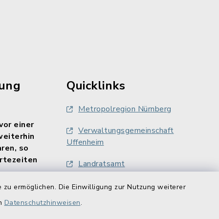
rung
Quicklinks
Metropolregion Nürnberg
vor einer
Verwaltungsgemeinschaft
weiterhin
Uffenheim
aren, so
rtezeiten
Landratsamt
Finanzamt Uffenheim
 zu ermöglichen. Die Einwilligung zur Nutzung weiterer
ne gebucht
en
Datenschutzhinweisen
.
LAG Südlicher Steigerwald
/uffenheim/?