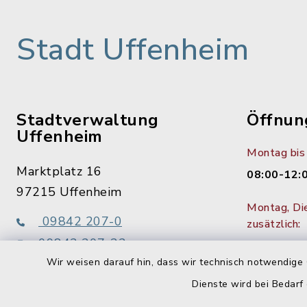
Stadt Uffenheim
Stadtverwaltung
Öffnun
Uffenheim
Montag bis 
Marktplatz 16
08:00-12:
97215 Uffenheim
Montag, Di
09842 207-0
zusätzlich:
09842 207-32
14:00-15:
Wir weisen darauf hin, dass wir technisch notwendige 
info@uffenheim.de
1. Donners
Dienste wird bei Bedarf
bis 18:00 