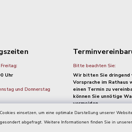
gszeiten
Terminvereinba
Freitag:
Bitte beachten Sie:
00 Uhr
Wir bitten Sie dringend 
Vorsprache im Rathaus 
enstag und Donnerstag
einen Termin zu vereinb
können Sie unnötige Wa
vermeiden.
30 Uhr
Cookies einsetzen, um eine optimale Darstellung unserer Website
Diese können bequem onli
tag im Monat:
werden: Einfach den Link
 gesondert abgefragt. Weitere Informationen finden Sie in unser
Uhr
https://www.terminland.de