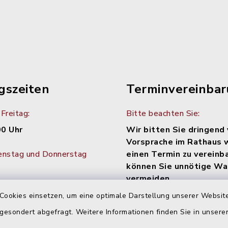
gszeiten
Terminvereinba
Freitag:
Bitte beachten Sie:
00 Uhr
Wir bitten Sie dringend 
Vorsprache im Rathaus 
enstag und Donnerstag
einen Termin zu vereinb
können Sie unnötige Wa
vermeiden.
30 Uhr
Cookies einsetzen, um eine optimale Darstellung unserer Website
Diese können bequem onli
tag im Monat:
werden: Einfach den Link
 gesondert abgefragt. Weitere Informationen finden Sie in unser
Uhr
https://www.terminland.de