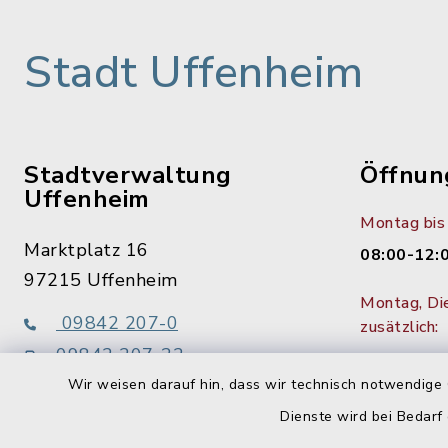
Stadt Uffenheim
Stadtverwaltung
Öffnun
Uffenheim
Montag bis 
Marktplatz 16
08:00-12:
97215 Uffenheim
Montag, Di
09842 207-0
zusätzlich:
09842 207-32
14:00-15:
info@uffenheim.de
Wir weisen darauf hin, dass wir technisch notwendige 
1. Donners
Dienste wird bei Bedarf
bis 18:00 