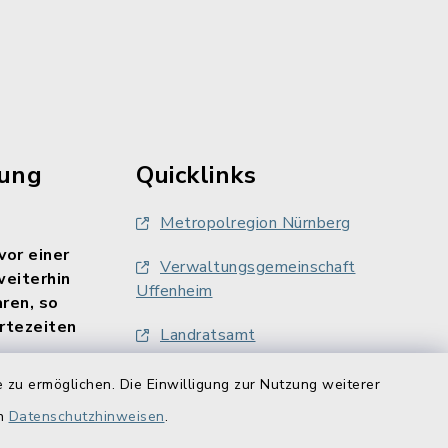
rung
Quicklinks
Metropolregion Nürnberg
vor einer
Verwaltungsgemeinschaft
weiterhin
Uffenheim
aren, so
rtezeiten
Landratsamt
Finanzamt Uffenheim
 zu ermöglichen. Die Einwilligung zur Nutzung weiterer
ne gebucht
en
Datenschutzhinweisen
.
LAG Südlicher Steigerwald
/uffenheim/?