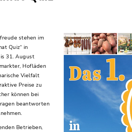
rfreude stehen im
at Quiz“ in
bis 31. August
markter, Hofläden
arische Vielfalt
aktive Preise zu
her können bei
fragen beantworten
ilnehmen.
enden Betrieben,