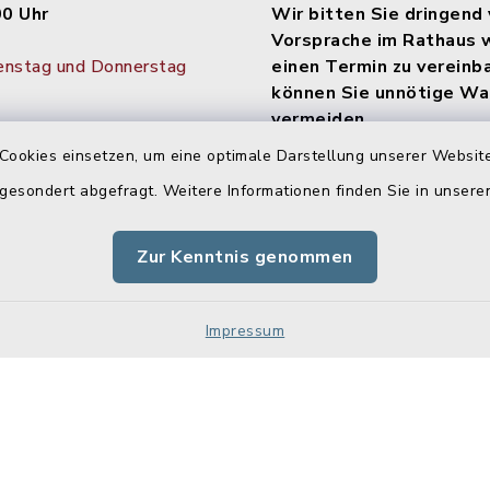
00 Uhr
Wir bitten Sie dringend 
Vorsprache im Rathaus 
enstag und Donnerstag
einen Termin zu vereinb
können Sie unnötige Wa
vermeiden.
30 Uhr
Cookies einsetzen, um eine optimale Darstellung unserer Website
Diese können bequem onli
tag im Monat:
werden: Einfach den Link
 gesondert abgefragt. Weitere Informationen finden Sie in unser
Uhr
https://www.terminland.de
m=38075
oder den unten
Zur Kenntnis genommen
QR-Code am Ende der Seit
Impressum
Impressum
Sitemap
Cookie-Einstellungen