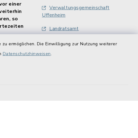
vor einer
Verwaltungsgemeinschaft
weiterhin
Uffenheim
aren, so
rtezeiten
Landratsamt
Finanzamt Uffenheim
 zu ermöglichen. Die Einwilligung zur Nutzung weiterer
ne gebucht
en
Datenschutzhinweisen
.
LAG Südlicher Steigerwald
/uffenheim/?
stehenden
Windstützpunkt Uffenheim
e nutzen.