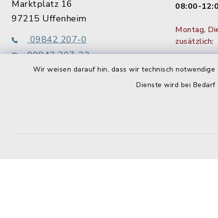
Marktplatz 16
08:00-12:
97215 Uffenheim
Montag, Di
09842 207-0
zusätzlich:
09842 207-32
14:00-15:
info@uffenheim.de
Wir weisen darauf hin, dass wir technisch notwendige 
1. Donners
Dienste wird bei Bedarf
bis 18:00 
Touristinformation
09842 207-21
Kontakt
Barrierefreiheit
Datenschutz